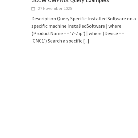
SCCM CMPivot Query Examples
27 November 2025
Description Query Specific Installed Software on a
specific machine InstalledSoftware | where
(ProductName == ‘7-Zip’) | where (Device ==
‘CM01’) Search a specific
[...]