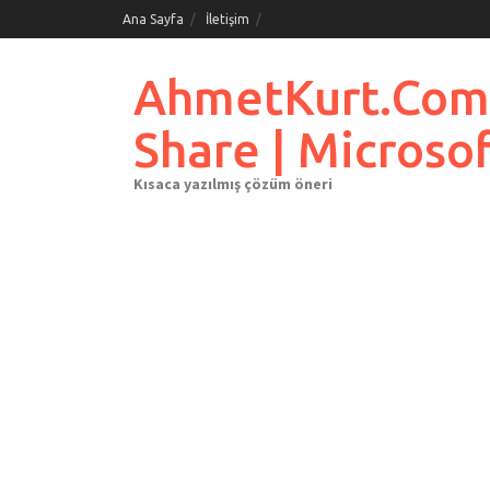
Skip
Ana Sayfa
İletişim
to
content
AhmetKurt.Com.Tr
Share | Microso
Kısaca yazılmış çözüm öneri