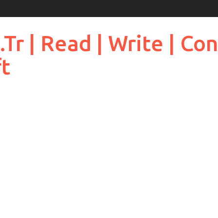
 | Read | Write | Cont
ft