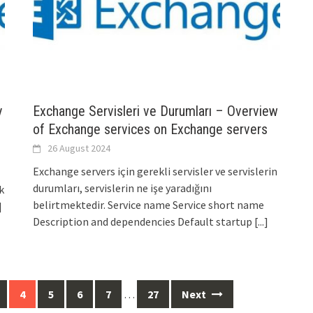
y
Exchange Servisleri ve Durumları – Overview
of Exchange services on Exchange servers
26 August 2024
Exchange servers için gerekli servisler ve servislerin
durumları, servislerin ne işe yaradığını
k
belirtmektedir. Service name Service short name
]
Description and dependencies Default startup
[...]
4
5
6
7
…
27
Next