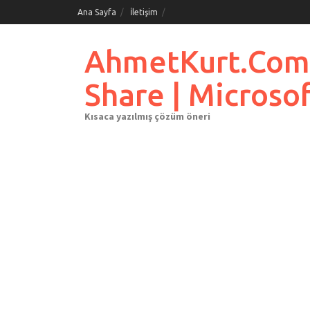
Skip
Ana Sayfa
İletişim
to
content
AhmetKurt.Com.Tr
Share | Microso
Kısaca yazılmış çözüm öneri