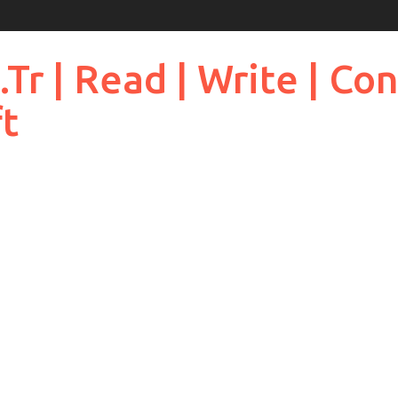
 | Read | Write | Cont
ft