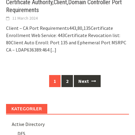
Certificate Authority,Client,Domain Controller Port
Requirements
11 March 2024
Client – CA Port Requirements443,80,135Certificate
Enrollment Web Service: 443Certificate Revocation list:
80Client Auto Enroll: Port 135 and Ephemeral Port MSRPC
CA – LDAP636389:464
[...]
Posts
1
2
Next
navigation
KATEGORILER
Active Directory
DFS