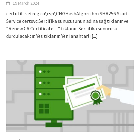
19 March 2024
certutil -setreg ca\csp\CNGHashAlgorithm SHA256 Start-
Service certsvc Sertifika sunucusunun adına sağ tıklanır ve
“Renew CA Certificate…” tıklanır. Sertifika sunucusu
durdulacaktır. Yes tıklanır. Yeni anahtarlı
[...]