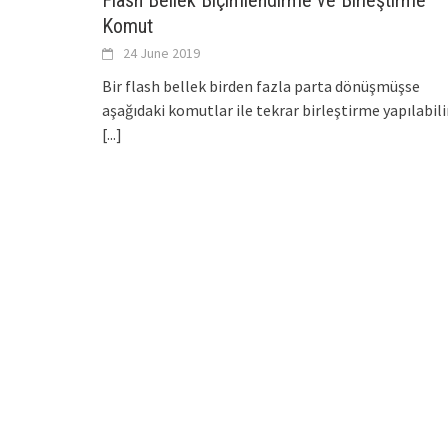
Flash Bellek Biçimlendirme ve Birleştirme
Komut
24 June 2019
Bir flash bellek birden fazla parta dönüşmüşse
aşağıdaki komutlar ile tekrar birleştirme yapılabilir
[...]