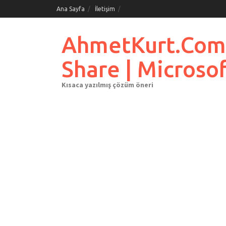
Skip
Ana Sayfa
İletişim
to
content
AhmetKurt.Com.Tr
Share | Microso
Kısaca yazılmış çözüm öneri