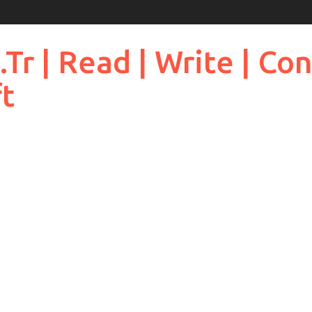
 | Read | Write | Cont
ft