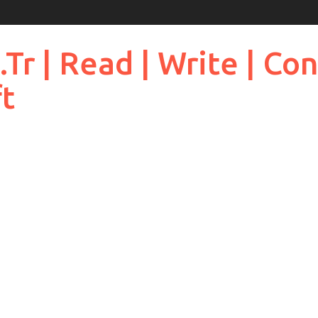
 | Read | Write | Cont
ft