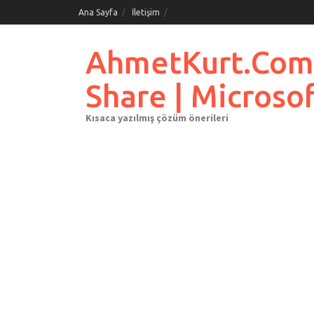
Skip
Ana Sayfa
İletişim
to
content
AhmetKurt.Com.Tr
Share | Microso
Kısaca yazılmış çözüm önerileri