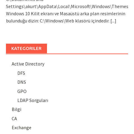
Settings\akurt\AppData\Local\Microsoft\Windows\Themes
Windows 10 Kilit ekranı ve Masaüstü arka plan resimlerinin
bulunduğu dizin: C:\Windows\Web klasörü içindedir.
[...]
KATEGORILER
Active Directory
DFS
DNS
GPO
LDAP Sorguları
Bilgi
CA
Exchange