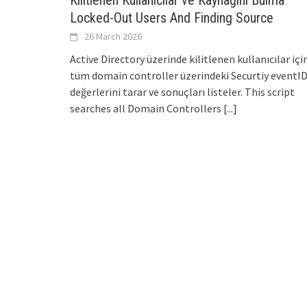
Kilitlenen Kullanıcılar ve Kaynağını Bulma –
Locked-Out Users And Finding Source
26 March 2026
Active Directory üzerinde kilitlenen kullanıcılar içi
tüm domain controller üzerindeki Securtiy eventI
değerlerini tarar ve sonuçları listeler. This script
searches all Domain Controllers
[...]