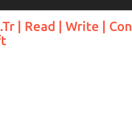
 | Read | Write | Cont
ft