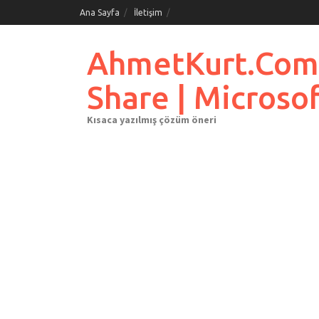
Skip
Ana Sayfa
İletişim
to
content
AhmetKurt.Com.Tr
Share | Microso
Kısaca yazılmış çözüm öneri