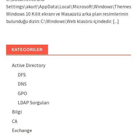
Settings\akurt\AppData\Local\Microsoft\Windows\Themes
Windows 10 Kilit ekranı ve Masaüstü arka plan resimlerinin
bulunduğu dizin: C:\Windows\Web klasörü içindedir.
[...]
KATEGORILER
Active Directory
DFS
DNS
GPO
LDAP Sorguları
Bilgi
CA
Exchange