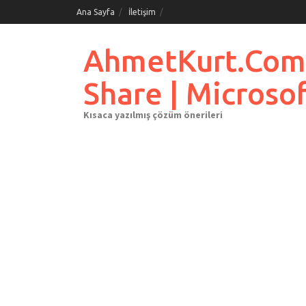
Skip
Ana Sayfa
İletişim
to
content
AhmetKurt.Com.Tr
Share | Microso
Kısaca yazılmış çözüm önerileri