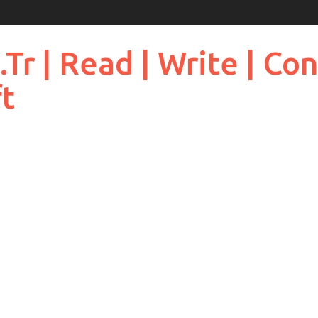
 | Read | Write | Cont
ft