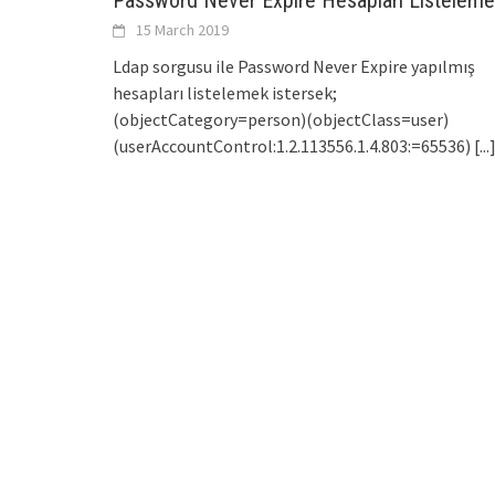
Password Never Expire Hesapları Listeleme
15 March 2019
Ldap sorgusu ile Password Never Expire yapılmış
hesapları listelemek istersek;
(objectCategory=person)(objectClass=user)
(userAccountControl:1.2.113556.1.4.803:=65536)
[...