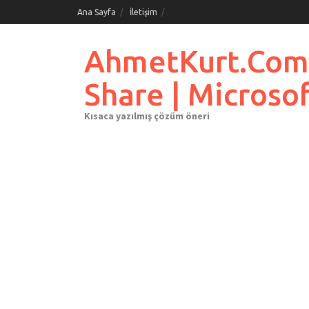
Skip
Ana Sayfa
İletişim
to
content
AhmetKurt.Com.Tr
Share | Microso
Kısaca yazılmış çözüm öneri