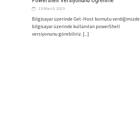
Powershell Versiyonunu Öğrenme
19 March 2019
Bilgisayar üzerinde Get-Host komutu verdiğimizde
bilgisayar üzerinde kullanılan powerShell
versiyonunu görebiliriz.
[...]