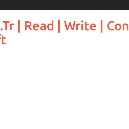
 | Read | Write | Cont
ft