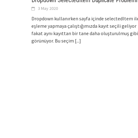
Dropdown SelectedItem Duplicate Problemi
3 May 2020
Dropdown kullanırken sayfa içinde selectedItem il
eşleme yapmaya çalıştığımızda kayıt seçili geliyor
fakat aynı kayıttan bir tane daha oluşturulmuş gibi
görünüyor. Bu seçim
[...]