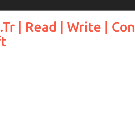
 | Read | Write | Cont
ft