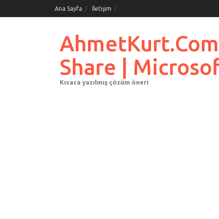
Skip
Ana Sayfa
İletişim
to
content
AhmetKurt.Com.Tr
Share | Microso
Kısaca yazılmış çözüm öneri