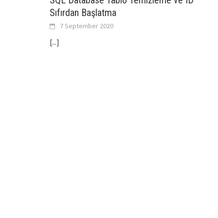
SQL Database Tablo Temizleme ve ID
Sıfırdan Başlatma
7 September 2020
[...]