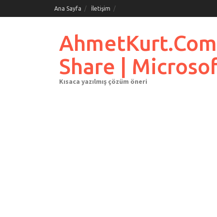
Skip
Ana Sayfa
İletişim
to
content
AhmetKurt.Com.Tr
Share | Microso
Kısaca yazılmış çözüm öneri