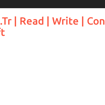
 | Read | Write | Cont
ft