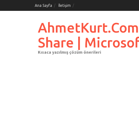
Skip
Ana Sayfa
İletişim
to
content
AhmetKurt.Com.Tr
Share | Microso
Kısaca yazılmış çözüm önerileri