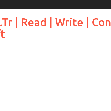
 | Read | Write | Cont
ft