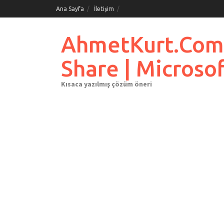
Skip
Ana Sayfa
İletişim
to
content
AhmetKurt.Com.Tr
Share | Microso
Kısaca yazılmış çözüm öneri