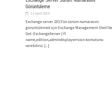
Exchange Server Sürüm Numarasını
Görüntüleme
12 April 2019
Exchange server 2013’ün sürüm numarasını
görüntülemek için Exchange Management Shell’d
Get-ExchangeServer | fl
name,edition,admindisplayversion komutunu
verebiliriz.
[...]