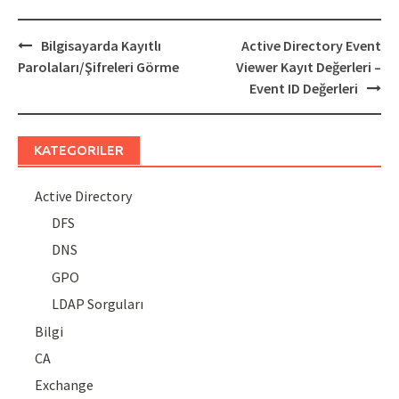
Post
Bilgisayarda Kayıtlı
Active Directory Event
navigation
Parolaları/Şifreleri Görme
Viewer Kayıt Değerleri –
Event ID Değerleri
KATEGORILER
Active Directory
DFS
DNS
GPO
LDAP Sorguları
Bilgi
CA
Exchange