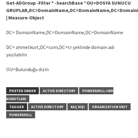
Get-ADGroup -Filter * -SearchBase “OU=DOSYA SUNUCU
GRUPLAR,DC=DomainName,DC=DomainName,DC=Domai
| Measure-Object
DC= DomainName,DC=DomainName,DC=DomainName
DC= ahmetkurt,DC=com,DC=tr şeklinde domain adı
yazılabilir.
OU=Bulunduğu dizin
POSTED UNDER
ACTIVE DIRECTORY
POWERSHELL-CMD
KOMUTLARI
TAGGED
ACTIVE DIRECTORY
KAÇ KIŞI
ORGANIZATION UNIT
POWERSHELL