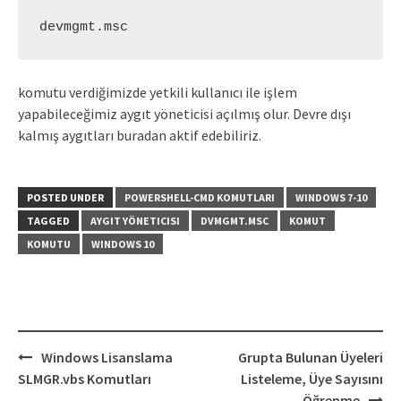
devmgmt.msc
komutu verdiğimizde yetkili kullanıcı ile işlem
yapabileceğimiz aygıt yöneticisi açılmış olur. Devre dışı
kalmış aygıtları buradan aktif edebiliriz.
POSTED UNDER
POWERSHELL-CMD KOMUTLARI
WINDOWS 7-10
TAGGED
AYGIT YÖNETICISI
DVMGMT.MSC
KOMUT
KOMUTU
WINDOWS 10
Post
Windows Lisanslama
Grupta Bulunan Üyeleri
navigation
SLMGR.vbs Komutları
Listeleme, Üye Sayısını
Öğrenme