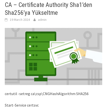
CA – Certificate Authority Sha1’den
Sha256’ya Yükseltme
19 March 2024
admin
certutil -setreg ca\csp\CNGHashAlgorithm SHA256
Start-Service certsvc