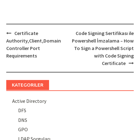
Post
Certificate
Code Signing Sertifikası ile
navigation
Authority,Client,Domain
Powershell İmzalama – How
Controller Port
To Sign a Powershell Script
Requirements
with Code Signing
Certificate
KATEGORILER
Active Directory
DFS
DNS
GPO
LDAP Sorguları