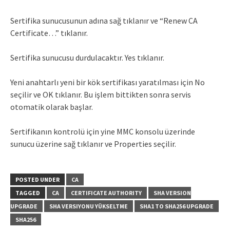
Sertifika sunucusunun adına sağ tıklanır ve “Renew CA
Certificate…” tıklanır.
Sertifika sunucusu durdulacaktır. Yes tıklanır.
Yeni anahtarlı yeni bir kök sertifikası yaratılması için No
seçilir ve OK tıklanır. Bu işlem bittikten sonra servis
otomatik olarak başlar.
Sertifikanın kontrolü için yine MMC konsolu üzerinde
sunucu üzerine sağ tıklanır ve Properties seçilir.
POSTED UNDER
CA
TAGGED
CA
CERTIFICATE AUTHORITY
SHA VERSION
UPGRADE
SHA VERSIYONU YÜKSELTME
SHA1 TO SHA256 UPGRADE
SHA256