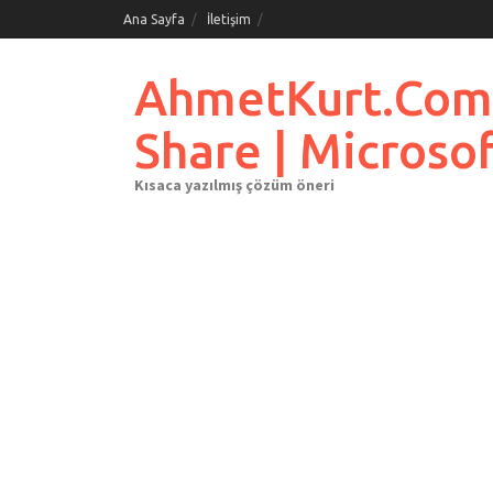
Skip
Ana Sayfa
İletişim
to
content
AhmetKurt.Com.Tr
Share | Microso
Kısaca yazılmış çözüm öneri