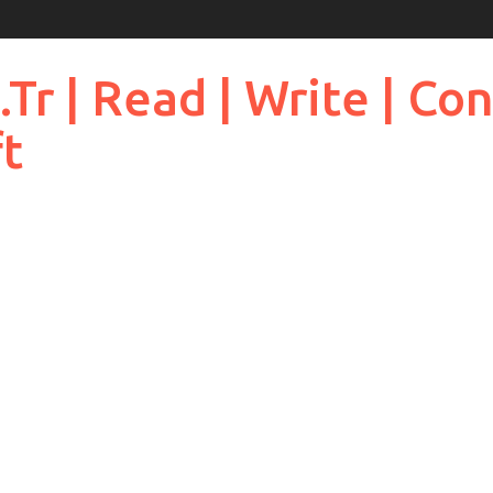
 | Read | Write | Cont
ft