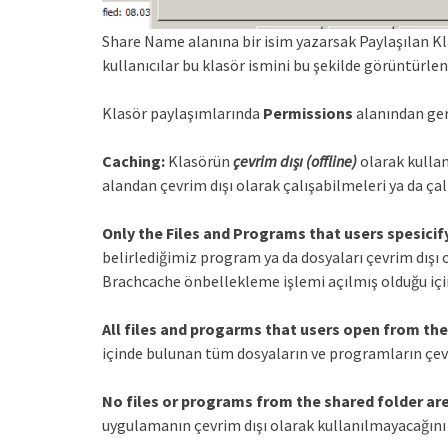
Share Name alanına bir isim yazarsak Paylaşılan Kla
kullanıcılar bu klasör ismini bu şekilde görüntürlen
Klasör paylaşımlarında
Permissions
alanından ger
Caching:
Klasörün
çevrim dışı (offline)
olarak kullan
alandan çevrim dışı olarak çalışabilmeleri ya da çal
Only the Files and Programs that users spesicify
belirlediğimiz program ya da dosyaları çevrim dışı o
Brachcache önbellekleme işlemi açılmış olduğu için 
All files and progarms that users open from the
içinde bulunan tüm dosyaların ve programların çevri
No files or programs from the shared folder are
uygulamanın çevrim dışı olarak kullanılmayacağını b