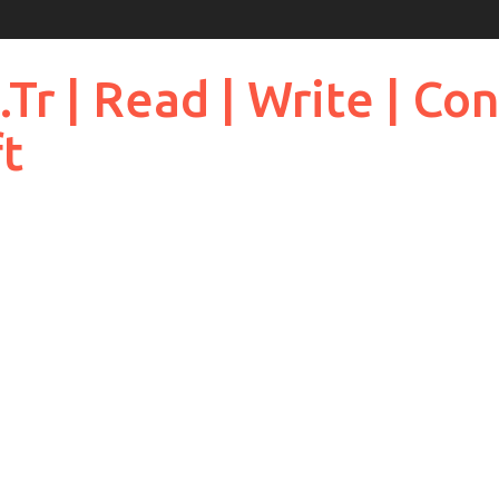
 | Read | Write | Cont
ft