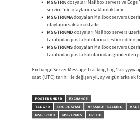
MSGTRK
dosyaları Mailbox servers ve Edge
service ‘nin olaylarını saklamaktadır.
MSGTRKMA
dosyaları Mailbox servers üzeri
olaylarını saklamaktadır.
MSGTRKMD
dosyaları Mailbox servers üzer
tarafından posta kutularına teslim edilen p
MSGTRKMS
dosyaları Mailbox servers üzer
tarafından posta kutularından gönderilen p
Exchange Server Message Tracking Log ‘ları yyyyaa
saat (UTC) tarihi ile değişen yil, ay ve gün arka e
POSTED UNDER
EXCHANGE
TAGGED
LOG DOSYASI
MESSAGE TRACKING
MSGT
MSGTRKMD
MSGTRKMS
PREFIX