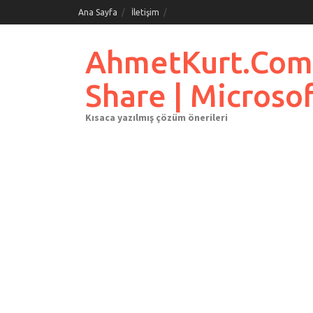
Skip
Ana Sayfa
İletişim
to
content
AhmetKurt.Com.Tr
Share | Microso
Kısaca yazılmış çözüm önerileri