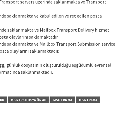
 Transport servers üzerinde saklanmakta ve Transport
nde saklanmakta ve kabul edilen ve ret edilen posta
inde saklanmakta ve Mailbox Transport Delivery hizmeti
osta olaylarını saklamaktadır.
inde saklanmakta ve Mailbox Transport Submission service
osta olaylarını saklamaktadır.
gg, günlük dosyasının oluşturulduğu eşgüdümlü evrensel
k formatında saklanmaktadır.
RK
MSGTRK DOSYA ÖN AD
MSGTRK MA
MSGTRKMA