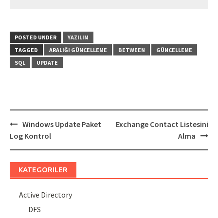
POSTED UNDER
YAZILIM
TAGGED
ARALIĞI GÜNCELLEME
BETWEEN
GÜNCELLEME
SQL
UPDATE
Post
Windows Update Paket
Exchange Contact Listesini
navigation
Log Kontrol
Alma
KATEGORILER
Active Directory
DFS