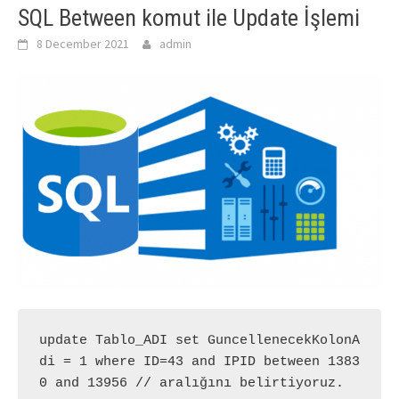
SQL Between komut ile Update İşlemi
8 December 2021
admin
update Tablo_ADI set GuncellenecekKolonA
di = 1 where ID=43 and IPID between 1383
0 and 13956 // aralığını belirtiyoruz.