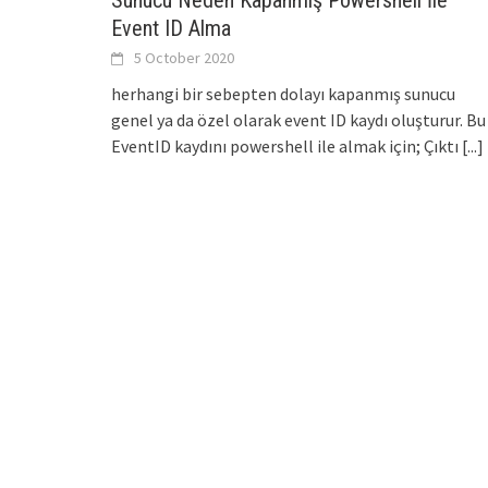
Sunucu Neden Kapanmış Powershell İle
Event ID Alma
5 October 2020
herhangi bir sebepten dolayı kapanmış sunucu
genel ya da özel olarak event ID kaydı oluşturur. Bu
EventID kaydını powershell ile almak için; Çıktı
[...]