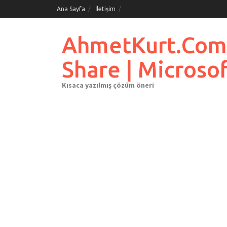
Skip
Ana Sayfa
İletişim
to
content
AhmetKurt.Com.Tr
Share | Microso
Kısaca yazılmış çözüm öneri