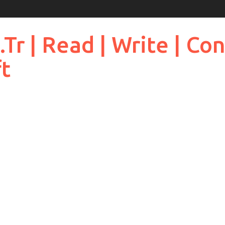
 | Read | Write | Cont
ft