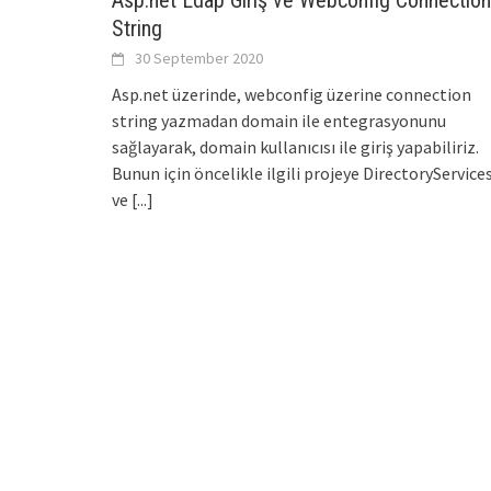
Asp.net Ldap Giriş ve Webconfig Connection
String
30 September 2020
Asp.net üzerinde, webconfig üzerine connection
string yazmadan domain ile entegrasyonunu
sağlayarak, domain kullanıcısı ile giriş yapabiliriz.
Bunun için öncelikle ilgili projeye DirectoryService
ve
[...]