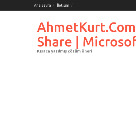
Skip
Ana Sayfa
İletişim
to
content
AhmetKurt.Com.Tr
Share | Microso
Kısaca yazılmış çözüm öneri