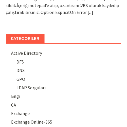
sildik.İçeriği notepad’e atıp, uzantısını .VBS olarak kaydedip
çalıştırabilirsiniz. Option ExplicitOn Error
[...]
KATEGORILER
Active Directory
DFS
DNS
GPO
LDAP Sorguları
Bilgi
CA
Exchange
Exchange Online-365