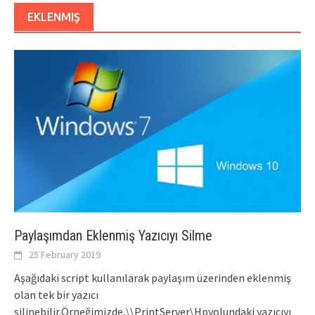
EKLENMIŞ
Paylaşımdan Eklenmiş Yazıcıyı Silme
25 February 2019
Aşağıdaki script kullanılarak paylaşım üzerinden eklenmiş
olan tek bir yazıcı
silinebilir.Örneğimizde,\\PrintServer\Hpyolundaki yazıcıyı