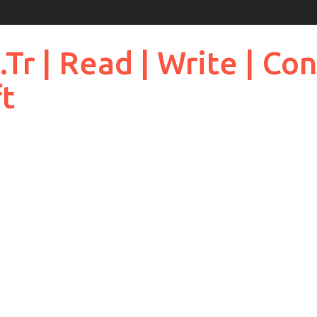
 | Read | Write | Cont
ft