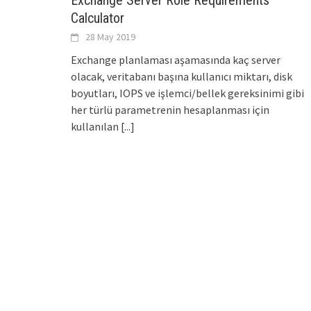
Exchange Server Role Requirements
Calculator
28 May 2019
Exchange planlaması aşamasında kaç server
olacak, veritabanı başına kullanıcı miktarı, disk
boyutları, IOPS ve işlemci/bellek gereksinimi gibi
her türlü parametrenin hesaplanması için
kullanılan
[...]