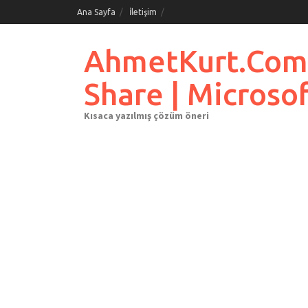
Skip
Ana Sayfa
İletişim
to
content
AhmetKurt.Com.Tr
Share | Microso
Kısaca yazılmış çözüm öneri