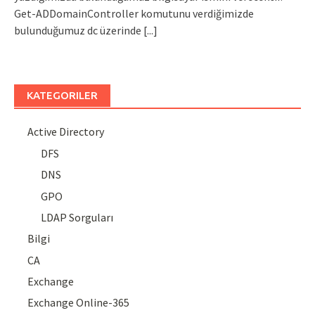
Get-ADDomainController komutunu verdiğimizde
bulunduğumuz dc üzerinde
[...]
KATEGORILER
Active Directory
DFS
DNS
GPO
LDAP Sorguları
Bilgi
CA
Exchange
Exchange Online-365