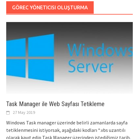
GÖREC YÖNETICISI OLUŞTURMA
Task Manager ile Web Sayfası Tetikleme
27 May 2019
Windows Task manager üzerinde belirli zamanlarda sayfa
tetiklenmesini istiyorsak, aşağıdaki kodları *.vbs uzantılı
olarak kayıt edip Task Manager üzerinden istediğimiz tarih,