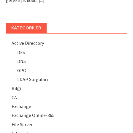
gerekli ps kodu;
[...]
KATEGORILER
Active Directory
DFS
DNS
GPO
LDAP Sorguları
Bilgi
CA
Exchange
Exchange Online-365
File Server