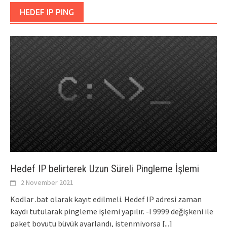
HEDEF IP PING
Hedef IP belirterek Uzun Süreli Pingleme İşlemi
2 November 2021
Kodlar .bat olarak kayıt edilmeli. Hedef IP adresi zaman
kaydı tutularak pingleme işlemi yapılır. -l 9999 değişkeni ile
paket boyutu büyük ayarlandı, istenmiyorsa
[...]