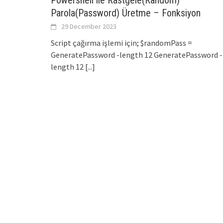
Powershell ile Rastgele(Random)
Parola(Password) Üretme – Fonksiyon
29 December 2023
Script çağırma işlemi için; $randomPass =
GeneratePassword -length 12 GeneratePassword -
length 12
[...]