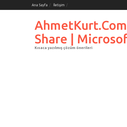
Skip
Ana Sayfa
İletişim
to
content
AhmetKurt.Com.Tr
Share | Microso
Kısaca yazılmış çözüm önerileri