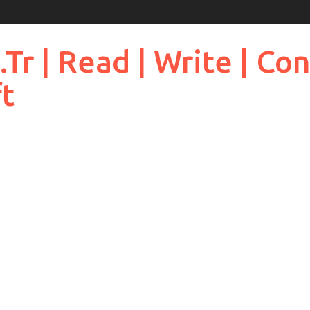
 | Read | Write | Cont
ft