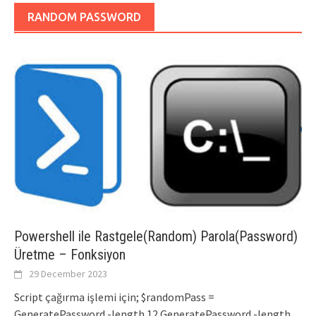
RANDOM PASSWORD
Powershell ile Rastgele(Random) Parola(Password)
Üretme – Fonksiyon
29 December 2023
Script çağırma işlemi için; $randomPass =
GeneratePassword -length 12 GeneratePassword -length