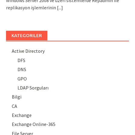
Windows Server 2008 ve üzeri sistemlerde Repadmin ile
replikasyon işlemlerinin
[...]
KATEGORILER
Active Directory
DFS
DNS
GPO
LDAP Sorguları
Bilgi
CA
Exchange
Exchange Online-365
File Server