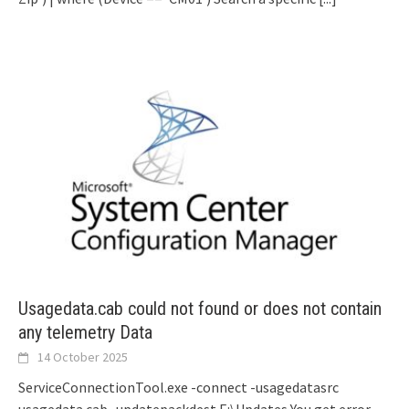
Usagedata.cab could not found or does not contain
any telemetry Data
14 October 2025
ServiceConnectionTool.exe -connect -usagedatasrc
usagedata.cab -updatepackdest E:\Updates You get error