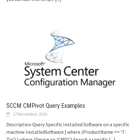
SCCM CMPivot Query Examples
27 November 2025
Description Query Specific Installed Software on a specific
machine InstalledSoftware | where (ProductName == ‘7-
Zip’) | where (Device == ‘CM01’) Search a specific
[...]