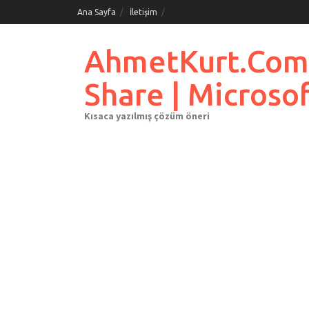
Skip
Ana Sayfa
İletişim
to
content
AhmetKurt.Com.Tr
Share | Microso
Kısaca yazılmış çözüm öneri