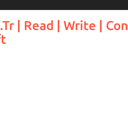
 | Read | Write | Cont
ft