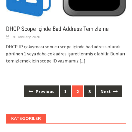
DHCP Scope içinde Bad Address Temizleme
20 January 2020
DHCP IP çakışması sonucu scope içinde bad adress olarak
görünen 1 veya daha çok adres işaretlenmiş olabilir. Bunları
temizlemek için scope ID yazmamız
[...]
Posts
Previous
1
2
3
Next
navigation
KATEGORILER