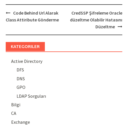
Post
Code Behind Url Alarak
CredSSP Şifreleme Oracle
navigation
Class Attiribute Gönderme
düzeltme Olabilir Hatasını
Düzeltme
KATEGORILER
Active Directory
DFS
DNS
GPO
LDAP Sorguları
Bilgi
CA
Exchange