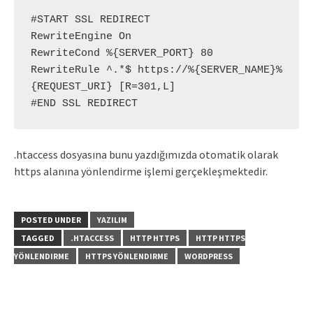
#START SSL REDIRECT

RewriteEngine On

RewriteCond %{SERVER_PORT} 80

RewriteRule ^.*$ https://%{SERVER_NAME}%
{REQUEST_URI} [R=301,L]

#END SSL REDIRECT
.htaccess dosyasına bunu yazdığımızda otomatik olarak
https alanına yönlendirme işlemi gerçekleşmektedir.
POSTED UNDER
YAZILIM
TAGGED
.HTACCESS
HTTP HTTPS
HTTP HTTPS
YÖNLENDIRME
HTTPS YÖNLENDIRME
WORDPRESS