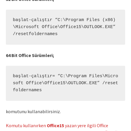
başlat-çalıştır “C:\Program Files (x86)
\Microsoft Office\Office15\OUTLOOK.EXE” 
/resetfoldernames
64 Bit Office Sürümleri;
başlat-çalıştır= “C:\Program Files\Micro
soft Office\Office15\OUTLOOK.EXE” /reset
foldernames
komutunu kullanabilirsiniz.
Komutu kullanırken
Office15
yazan yere ilgili Office