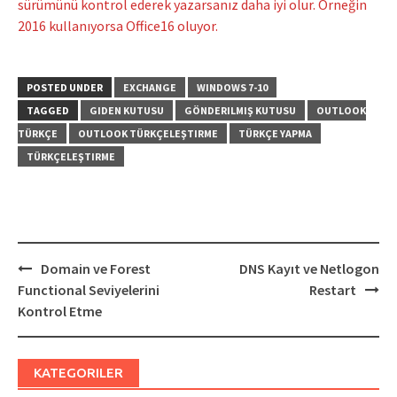
sürümünü kontrol ederek yazarsanız daha iyi olur. Örneğin
2016 kullanıyorsa Office16 oluyor.
POSTED UNDER
EXCHANGE
WINDOWS 7-10
TAGGED
GIDEN KUTUSU
GÖNDERILMIŞ KUTUSU
OUTLOOK
TÜRKÇE
OUTLOOK TÜRKÇELEŞTIRME
TÜRKÇE YAPMA
TÜRKÇELEŞTIRME
Post
Domain ve Forest
DNS Kayıt ve Netlogon
navigation
Functional Seviyelerini
Restart
Kontrol Etme
KATEGORILER