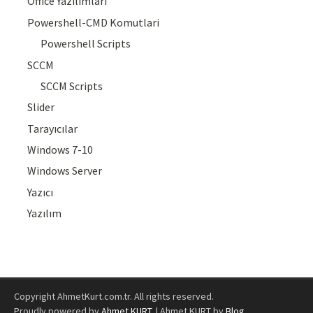
Office Yazılımları
Powershell-CMD Komutlari
Powershell Scripts
SCCM
SCCM Scripts
Slider
Tarayıcılar
Windows 7-10
Windows Server
Yazıcı
Yazılım
Copyright AhmetKurt.com.tr. All rights reserved.
Proudly powered by
Ahmet KURT
.
|
Ahmet KURT by
Blog
.