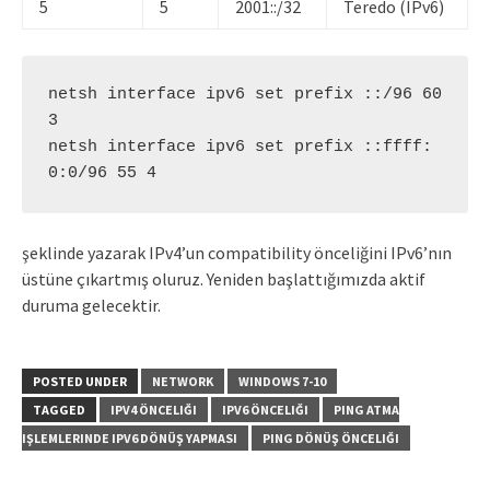
5
5
2001::/32
Teredo (IPv6)
netsh interface ipv6 set prefix ::/96 60 
3

netsh interface ipv6 set prefix ::ffff:
0:0/96 55 4 
şeklinde yazarak IPv4’un compatibility önceliğini IPv6’nın
üstüne çıkartmış oluruz. Yeniden başlattığımızda aktif
duruma gelecektir.
POSTED UNDER
NETWORK
WINDOWS 7-10
TAGGED
IPV4 ÖNCELIĞI
IPV6 ÖNCELIĞI
PING ATMA
IŞLEMLERINDE IPV6 DÖNÜŞ YAPMASI
PING DÖNÜŞ ÖNCELIĞI