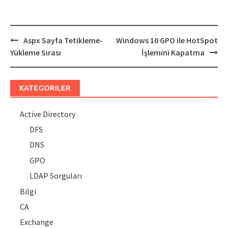
Post
Aspx Sayfa Tetikleme-
Windows 10 GPO ile HotSpot
navigation
Yükleme Sırası
İşlemini Kapatma
KATEGORILER
Active Directory
DFS
DNS
GPO
LDAP Sorguları
Bilgi
CA
Exchange