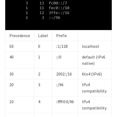
Precedence
Label
Prefix
50
0
::1/128
localhost
40
1
::/0
default (IPv6
native)
30
2
2002::/16
6to4 (IPv6)
20
3
::/96
IPv4
compatibility
10
4
::ffff:0:0/96
IPv4
compatibility