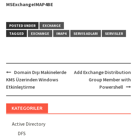
MSExchangeIMAP4BE
POSTED UNDER
EXCHANGE
TAGGED
EXCHANGE
IMAP4
SERVIS ADLARI
SERVISLER
Post
Domain Dışı Makinelerde
Add Exchange Distribution
navigation
KMS Üzerinden Windows
Group Member with
Etkinleştirme
Powershell
KATEGORILER
Active Directory
DFS