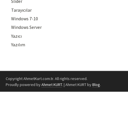
Slider
Tarayıcılar
Windows 7-10
Windows Server
Yazıcı
Yazılım
Copyright AhmetKurt.com.tr. All rights reserved.
Proudly powered by
Ahmet KURT
.
|
Ahmet KURT by
Blog
.