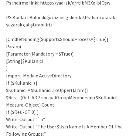
Ps indirme linki: https://yadi.sk/d/rtlbM3Xe-bIQsw
PS Kodları: Bulunduğu dizine giderek .\Ps-Ismi olarak
yazarak çalıştırabiliriz.
[CmdletBinding(SupportsShouldProcess=$True)]
Param(
[Parameter(Mandatory = $True)]
[String]$Kullanici
)
Import-Module ActiveDirectory
If ($Kullanici ) {
$Kullanici = $Kullanici .ToUpper().Trim()
$Res = (Get-ADPrincipalGroupMembership $Kullanici|
Measure-Object).Count
If ($Res -GT 0) {
Write-Output “`n”
Write-Output “The User $UserName Is A Member Of The
Following Groups:”