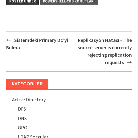
POSTED UNDER
POWERSHELL-CMD KOMUTLARI
Post
Sistemdeki Primary DC’yi
Replikasyon Hatası – The
navigation
Bulma
source server is currently
rejecting replication
requests
KATEGORILER
Active Directory
DFS
DNS
GPO
LDAP Sorguları