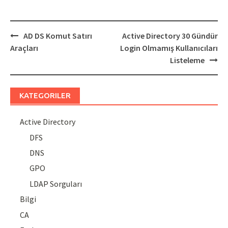
Post
AD DS Komut Satırı
Active Directory 30 Gündür
navigation
Araçları
Login Olmamış Kullanıcıları
Listeleme
KATEGORILER
Active Directory
DFS
DNS
GPO
LDAP Sorguları
Bilgi
CA